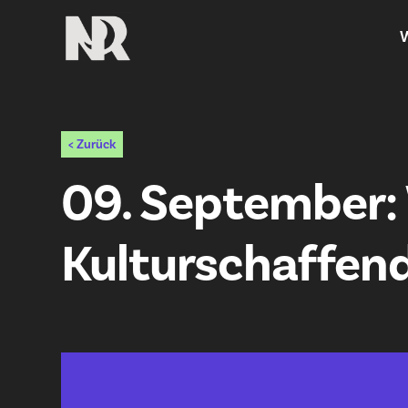
W
< Zurück
09. September: 
Kulturschaffen